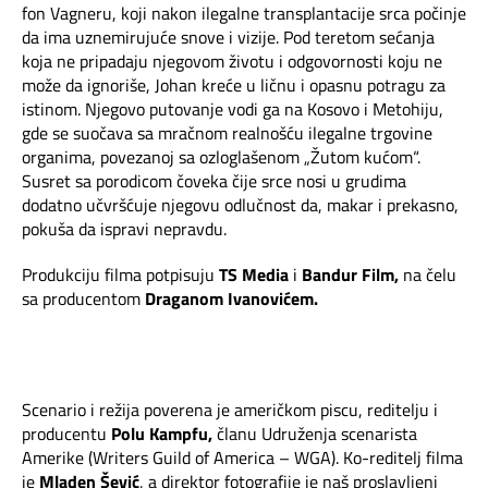
fon Vagneru, koji nakon ilegalne transplantacije srca počinje
da ima uznemirujuće snove i vizije. Pod teretom sećanja
koja ne pripadaju njegovom životu i odgovornosti koju ne
može da ignoriše, Johan kreće u ličnu i opasnu potragu za
istinom. Njegovo putovanje vodi ga na Kosovo i Metohiju,
gde se suočava sa mračnom realnošću ilegalne trgovine
organima, povezanoj sa ozloglašenom „Žutom kućom“.
Susret sa porodicom čoveka čije srce nosi u grudima
dodatno učvršćuje njegovu odlučnost da, makar i prekasno,
pokuša da ispravi nepravdu.
Produkciju filma potpisuju
TS Media
i
Bandur Film,
na čelu
sa producentom
Draganom Ivanovićem.
Scenario i režija poverena je američkom piscu, reditelju i
producentu
Polu Kampfu,
članu Udruženja scenarista
Amerike (Writers Guild of America – WGA). Ko-reditelj filma
je
Mladen Šević
, a direktor fotografije je naš proslavljeni