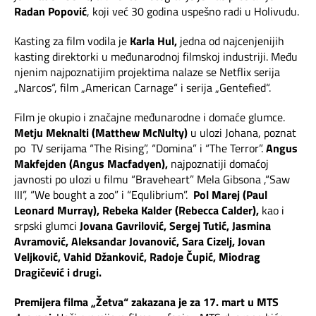
Radan Popović
, koji već 30 godina uspešno radi u Holivudu.
Kasting za film vodila je
Karla Hul,
jedna od najcenjenijih
kasting direktorki u međunarodnoj filmskoj industriji. Među
njenim najpoznatijim projektima nalaze se Netflix serija
„Narcos“, film „American Carnage“ i serija „Gentefied“.
Film je okupio i značajne međunarodne i domaće glumce.
Metju Meknalti (Matthew McNulty)
u ulozi Johana, poznat
po TV serijama “The Rising”, “Domina” i “The Terror”.
Angus
Makfejden (Angus Macfadyen),
najpoznatiji domaćoj
javnosti po ulozi u filmu “Braveheart” Mela Gibsona ,“Saw
III”, “We bought a zoo” i “Equlibrium”.
Pol Marej (Paul
Leonard Murray), Rebeka Kalder (Rebecca Calder),
kao i
srpski glumci
Jovana Gavrilović, Sergej Tutić, Jasmina
Avramović, Aleksandar Jovanović, Sara Cizelj, Jovan
Veljković, Vahid Džanković, Radoje Čupić, Miodrag
Dragi
čević i drugi.
Premijera filma „Žetva“ zakazana je za 17. mart u MTS