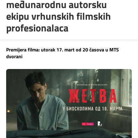
međunarodnu autorsku
Telefonski imenik
Pozivi ka inostranstvu
iris TV
ekipu vrhunskih filmskih
Samouslužni servisi
profesionalaca
Antena PLUS
Dokumenta i uputstva
TV APP
Premijera filma: utorak 17. mart od 20 časova u MTS
Kontakt centar
dvorani
Šta da gledam?
Kako do nas?
Rešavanje problema
Česta pitanja
Pokrivenost mreže