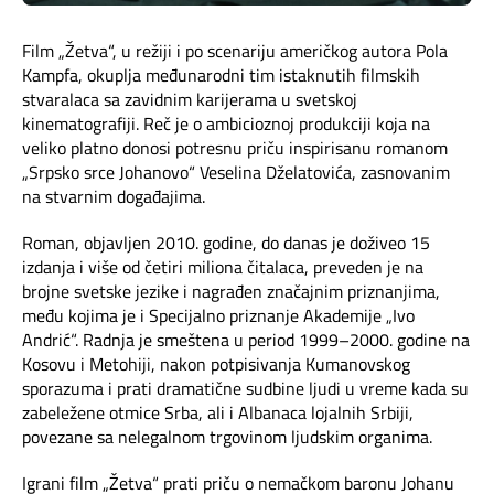
Mapa brzina
Film „Žetva“, u režiji i po scenariju američkog autora Pola
eRačun
Kampfa, okuplja međunarodni tim istaknutih filmskih
stvaralaca sa zavidnim karijerama u svetskoj
Prilagođeno tebi
kinematografiji. Reč je o ambicioznoj produkciji koja na
veliko platno donosi potresnu priču inspirisanu romanom
„Srpsko srce Johanovo“ Veselina Dželatovića, zasnovanim
Putuj pametnije
na stvarnim događajima.
Roman, objavljen 2010. godine, do danas je doživeo 15
izdanja i više od četiri miliona čitalaca, preveden je na
brojne svetske jezike i nagrađen značajnim priznanjima,
među kojima je i Specijalno priznanje Akademije „Ivo
Andrić“. Radnja je smeštena u period 1999–2000. godine na
Kosovu i Metohiji, nakon potpisivanja Kumanovskog
sporazuma i prati dramatične sudbine ljudi u vreme kada su
zabeležene otmice Srba, ali i Albanaca lojalnih Srbiji,
povezane sa nelegalnom trgovinom ljudskim organima.
Igrani film „Žetva“ prati priču o nemačkom baronu Johanu