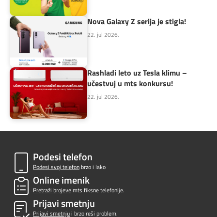
Nova Galaxy Z serija je stigla!
22. jul 2026.
Rashladi leto uz Tesla klimu –
učestvuj u mts konkursu!
22. jul 2026.
Podesi telefon
Podesi svoj telefon
brzo i lako
Online imenik
Pretraži brojeve
mts fiksne telefonije.
Prijavi smetnju
Prijavi smetnju
i brzo reši problem.