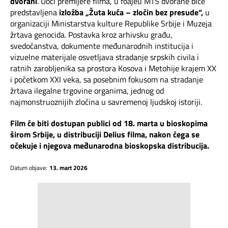
dvorani
. Uoči premijere filma, u foajeu MTS dvorane biće
predstavljena
izložba „Žuta kuća – zločin bez presude“,
u
organizaciji Ministarstva kulture Republike Srbije i Muzeja
žrtava genocida. Postavka kroz arhivsku građu,
svedočanstva, dokumente međunarodnih institucija i
vizuelne materijale osvetljava stradanje srpskih civila i
ratnih zarobljenika sa prostora Kosova i Metohije krajem XX
i početkom XXI veka, sa posebnim fokusom na stradanje
žrtava ilegalne trgovine organima, jednog od
najmonstruoznijih zločina u savremenoj ljudskoj istoriji.
Film će biti dostupan publici od 18. marta u bioskopima
širom Srbije, u distribuciji Delius filma, nakon čega se
očekuje i njegova međunarodna bioskopska distribucija.
Datum objave:
13. mart 2026