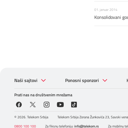
01. januar 2014
Konsolidovani god
Naši sajtovi
Ponosni sponzori
Prati nas na društvenim mrežama
© 2026. Telekom Srbija
Telekom Srbija Zorana Žunkovića 23, Savski vena
0800 100 100
Za fiksnu telefoniju:
info@telekom.rs
Za mobilnu te