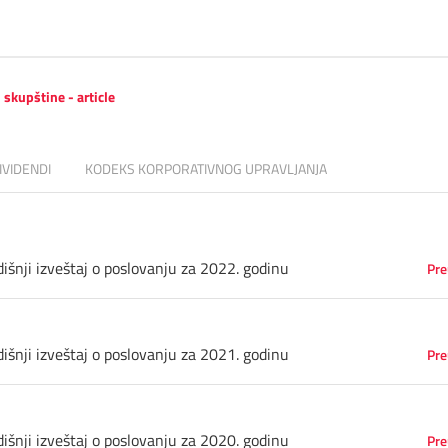
- skupštine - article
IVIDENDI
KODEKS KORPORATIVNOG UPRAVLJANJA
išnji izveštaj o poslovanju za 2022. godinu
Pre
išnji izveštaj o poslovanju za 2021. godinu
Pre
išnji izveštaj o poslovanju za 2020. godinu
Pre