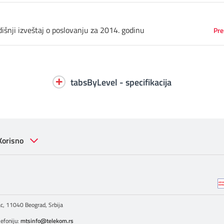
išnji izveštaj o poslovanju za 2014. godinu
Pre
tabsByLevel - specifikacija
Korisno
c, 11040 Beograd, Srbija
lefoniju:
mtsinfo@telekom.rs