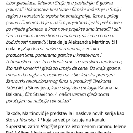
izbor gledalaca.
Telekom Srbija je u poslednjih 6 godina
pokretač i lokomotiva kreativne i filmske industrije u Srbiji i
regionu i konstanta srpske kinematografije. Tome u prilog
govori i činjenica da je u našim projektima igralo preko dve i
po hiljade glumaca, a kroz nove projekte smo iznedrili i dali
šansu i nekim novim licima i autorima, sa čime ćemo i u
budućnosti nastaviti",
istakla je Aleksandra Martinović
i i
dodala: „
Zajedno sa našim partnerima, izvršnim
producentima, pomeramo granice u kreativnom i
tehnološkom smislu i u korak smo sa svetskim trendovima,
što naši korisnici i gledaoci umeju da cene. Do kraja godine,
moram da naglasim, očekuje nas i bioskopska premijera
žanrovski revolucionarnog filma u produkciji Telekoma
Srbija,
Volja Sinovljeva
, kao i drugi deo triologije
Kafana na
Balkanu
, film
Stravično
. A našim vernim gledaocima
poručujem da najbolje tek dolazi“.
Takođe, Martinović je predstavila i naslove novih serija kao
što su
Krunska 11
koja se već prikazuje na kanalu
Superstar, zatim
Ringišpil
prema istoimenom romanu Jelene
Bačić Alimpić koja svoju premijeru ima ovog vikenda.