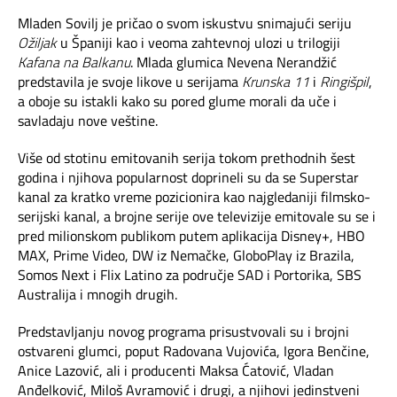
Mladen Sovilj je pričao o svom iskustvu snimajući seriju
Ožiljak
u Španiji kao i veoma zahtevnoj ulozi u trilogiji
Kafana na Balkanu
. Mlada glumica Nevena Nerandžić
predstavila je svoje likove u serijama
Krunska 11
i
Ringišpil
,
a oboje su istakli kako su pored glume morali da uče i
savladaju nove veštine.
Više od stotinu emitovanih serija tokom prethodnih šest
godina i njihova popularnost doprineli su da se Superstar
kanal za kratko vreme pozicionira kao najgledaniji filmsko-
serijski kanal, a brojne serije ove televizije emitovale su se i
pred milionskom publikom putem aplikacija Disney+, HBO
MAX, Prime Video, DW iz Nemačke, GloboPlay iz Brazila,
Somos Next i Flix Latino za područje SAD i Portorika, SBS
Australija i mnogih drugih.
Predstavljanju novog programa prisustvovali su i brojni
ostvareni glumci, poput Radovana Vujovića, Igora Benčine,
Anice Lazović, ali i producenti Maksa Ćatović, Vladan
Anđelković, Miloš Avramović i drugi, a njihovi jedinstveni