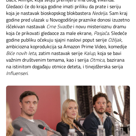
Gledaoci će do kraja godine imati priliku da prate i seriju
koja je nastavak bioskopskog blokbastera
Nedelja
. Sam kraj
godine pred ulazak u Novogodišnje praznike donosi izuzetno
iščekivan nastavak
Crne Svadbe
i novu misterioznu dramu
koja će prikovati gledaoce za male ekrane,
Pasjača
. Sledeće
godine publiku očekuju sjajni naslovi poput serije
Ožiljak
,
ambiciozna koprodukcija sa Amazon Prime Video, komedije
Biće novih leta
, zatim nastavak serije
Kalup
, koja se bavi
važnim društvenim temama, kao i serija
Otmica
, bazirana
na istinitom događaju otmice deteta, i tinejdžerska serija
Influenseri
.