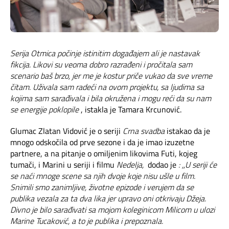
Serija Otmica počinje istinitim događajem ali je nastavak
fikcija. Likovi su veoma dobro razrađeni i pročitala sam
scenario baš brzo, jer me je kostur priče vukao da sve vreme
čitam. Uživala sam radeći na ovom projektu, sa ljudima sa
kojima sam sarađivala i bila okružena i mogu reći da su nam
se energije poklopile
, istakla je Tamara Krcunović.
Glumac Zlatan Vidović je o seriji
Crna svadba
istakao da je
mnogo odskočila od prve sezone i da je imao izuzetne
partnere, a na pitanje o omiljenim likovima Futi, kojeg
tumači, i Marini u seriji i filmu
Nedelja,
dodao je
: ,,U seriji će
se naći mnoge scene sa njih dvoje koje nisu ušle u film.
Snimili smo zanimljive, životne epizode i verujem da se
publika vezala za ta dva lika jer upravo oni otkrivaju Džeja.
Divno je bilo sarađivati sa mojom koleginicom Milicom u ulozi
Marine Tucaković, a to je publika i prepoznala.