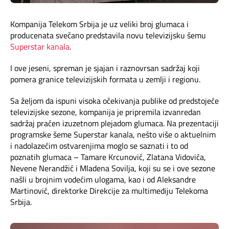
Kompanija Telekom Srbija je uz veliki broj glumaca i
producenata svečano predstavila novu televizijsku šemu
Superstar kanala
.
I ove jeseni, spreman je sjajan i raznovrsan sadržaj koji
pomera granice televizijskih formata u zemlji i regionu.
Sa željom da ispuni visoka očekivanja publike od predstojeće
televizijske sezone, kompanija je pripremila izvanredan
sadržaj praćen izuzetnom plejadom glumaca. Na prezentaciji
programske šeme Superstar kanala, nešto više o aktuelnim
i nadolazećim ostvarenjima moglo se saznati i to od
poznatih glumaca – Tamare Krcunović, Zlatana Vidovića,
Nevene Nerandžić i Mladena Sovilja, koji su se i ove sezone
našli u brojnim vodećim ulogama, kao i od Aleksandre
Martinović, direktorke Direkcije za multimediju Telekoma
Srbija.