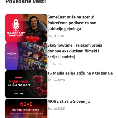
Povezane vesti
GameCast stiže na scenu!
Pokrećemo podkast za sve
ljubitelje gejminga
29. jul 2026.
SkyShowtime i Telekom Srbija
donose ekskluzivan filmski i
serijski sadržaj
6. jul 2026.
TS Media serije stižu na AXN kanale
30. jun 2026.
MOVE stiže u Sloveniju
24. jun 2026.