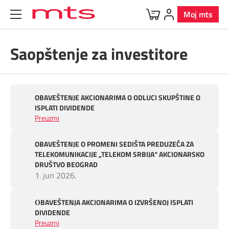
Moj mts
Saopštenje za investitore
OBAVEŠTENJE AKCIONARIMA O ODLUCI SKUPŠTINE O
ISPLATI DIVIDENDE
Preuzmi
OBAVEŠTENJE O PROMENI SEDIŠTA PREDUZEĆA ZA
TELEKOMUNIKACIJE „TELEKOM SRBIJA“ AKCIONARSKO
DRUŠTVO BEOGRAD
1. jun 2026.
ОBAVEŠTENJA AKCIONARIMA O IZVRŠENOJ ISPLATI
DIVIDENDE
Preuzmi