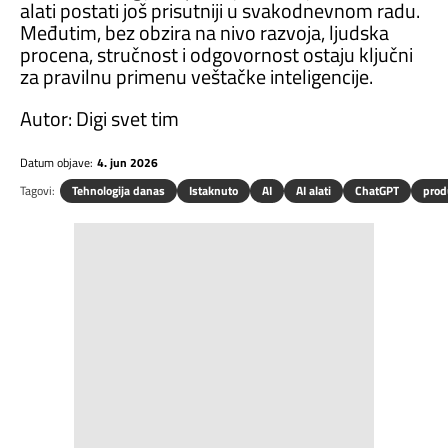
alati postati još prisutniji u svakodnevnom radu.
Međutim, bez obzira na nivo razvoja, ljudska
procena, stručnost i odgovornost ostaju ključni
za pravilnu primenu veštačke inteligencije.
Autor: Digi svet tim
Datum objave:
4. jun 2026
Tagovi:
Tehnologija danas
Istaknuto
AI
AI alati
ChatGPT
prod