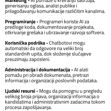
Marketing -
AI pomaže u kreiranju sadržaja,
generisanju oglasa, analizi publike i
prilagođavanju komunikacije različitim kanalima.
Programiranje -
Programeri koriste AI za
predloge koda, dokumentovanje projekata,
otkrivanje grešaka i ubrzavanje razvoja softvera.
Korisnička podrška -
Chatbotovi mogu
automatski da odgovore na veliki broj
standardnih upita, dok složenije slučajeve
preuzimaju zaposleni.
Administracija i dokumentacija -
AI alati
pomažu pri obradi dokumenata, pretrazi
informacija i organizaciji poslovnih podataka.
Ljudski resursi -
Mogu da pomognu u pregledu
velikog broja prijava, organizaciji informacija o
kandidatima i administrativnim zadacima tokom
procesa zapošljavanja.