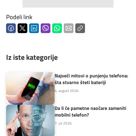
Podeli link
Iz iste kategorije
Najveći mitovi o punjenju telefona:
šta stvarno šteti bateriji
4. avgust 2026.
Da li će pametne naočare zameniti
mobilni telefon?
7. jul 2026.