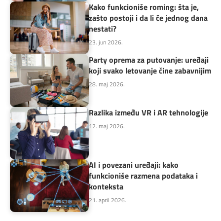
Kako funkcioniše roming: šta je,
zašto postoji i da li će jednog dana
nestati?
23. jun 2026.
Party oprema za putovanje: uređaji
koji svako letovanje čine zabavnijim
28. maj 2026.
Razlika između VR i AR tehnologije
12. maj 2026.
AI i povezani uređaji: kako
funkcioniše razmena podataka i
konteksta
21. april 2026.