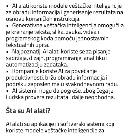
• AI alati koriste modele veštačke inteligencije
za obradu informacija i generisanje rezultata na
osnovu korisničkih instrukcija.
• Generativna veštačka inteligencija omogućila
je kreiranje teksta, slika, zvuka, videa i
programskog koda pomoću jednostavnih
tekstualnih upita.
• Najpoznatiji AI alati koriste se za pisanje
sadržaja, dizajn, programiranje, analitiku i
automatizaciju zadataka.
• Kompanije koriste AI za povećanje
produktivnosti, bržu obradu informacija i
podršku zaposlenima u svakodnevnom radu.
• AI sistemi mogu da pogreše, zbog čega je
ljudska provera rezultata i dalje neophodna.
Šta su AI alati?
AI alati su aplikacije ili softverski sistemi koji
koriste modele veštačke inteligencije za