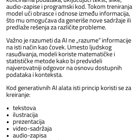
audio-zapise i programski kod. Tokom treniranja
model uči obrasce i odnose između informacija,
što mu omogućava da generiše nove sadržaje ili
predlaže rešenja za različite probleme.
Važno je razumeti da AI ne „razume“ informacije
na isti način kao čovek. Umesto ljudskog
rasuđivanja, modeli koriste matematičke i
statističke metode kako bi predvideli
najverovatniji odgovor na osnovu dostupnih
podataka i konteksta.
Kod generativnih AI alata isti princip koristi se za
kreiranje:
• tekstova
• ilustracija
• prezentacija
• video-sadržaja
• audio-zapisa