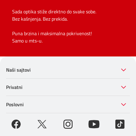
Sada optika stiže direktno do svake sobe.
Bez kašnjenja. Bez prekida.
Puna brzina i maksimalna pokrivenost!
Samo u mts-u.
Naši sajtovi
Privatni
Poslovni