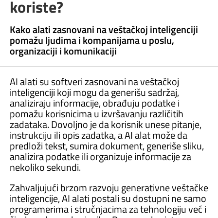
koriste?
Kako alati zasnovani na veštačkoj inteligenciji
pomažu ljudima i kompanijama u poslu,
organizaciji i komunikaciji
AI alati su softveri zasnovani na veštačkoj
inteligenciji koji mogu da generišu sadržaj,
analiziraju informacije, obrađuju podatke i
pomažu korisnicima u izvršavanju različitih
zadataka. Dovoljno je da korisnik unese pitanje,
instrukciju ili opis zadatka, a AI alat može da
predloži tekst, sumira dokument, generiše sliku,
analizira podatke ili organizuje informacije za
nekoliko sekundi.
Zahvaljujući brzom razvoju generativne veštačke
inteligencije, AI alati postali su dostupni ne samo
programerima i stručnjacima za tehnologiju već i