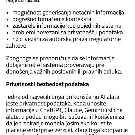
• mogućnost generisanja netačnih informacija
• pogrešno tumačenje konteksta
• zastarele informacije kod pojedinih sistema
• problemi povezani sa privatnošću podataka
• rizici vezani za autorska prava i regulatorne
zahteve
Zbog toga se preporučuje da se informacije
dobijene od AI sistema proveravaju pre
donošenja važnih poslovnih ili pravnih odluka.
Privatnost i bezbedost podataka
Jedna od najvećih briga pri korišćenju AI alata
jeste privatnost podataka. Kada unosite
informacije u ChatGPT, Claude, Gemini ili slične
alate, ti podaci mogu biti sačuvani i korišćeni za
dalje treniranje modela (osim ako koristite
plaćene enterprise verzije). Zbog toga kompanije