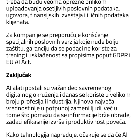
treba da budu veoma oprezne prilikom
uploadovanja osetljivih poslovnih podataka,
ugovora, finansijskih izveštaja ili ličnih podataka
klijenata.
Za kompanije se preporučuje korišćenje
specijalnih poslovnih verzija koje nude bolju
zaštitu, garanciju da se podaci ne koriste za
trening i usklađenost sa propisima poput GDPR i
EU AI Act.
Zaključak
AI alati postali su važan deo savremenog
digitalnog okruženja i danas se koriste u velikom
broju profesija i industrija. Njihova najveća
vrednost nije u potpunoj zameni ljudi, već u
tome što pomažu da se informacije brže obrade,
zadaci efikasnije izvrše i produktivnost poveća.
Kako tehnologija napreduje, očekuje se da će AI