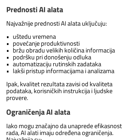
Prednosti AI alata
Najvažnije prednosti AI alata uključuju:
• uštedu vremena
• povećanje produktivnosti
• bržu obradu velikih količina informacija
• podršku pri donošenju odluka
• automatizaciju rutinskih zadataka
• lakši pristup informacijama i analizama
Ipak, kvalitet rezultata zavisi od kvaliteta
podataka, korisničkih instrukcija i ljudske
provere.
Ograničenja AI alata
Iako mogu značajno da unaprede efikasnost
rada, AI alati imaju određena ograničenja.
Najvažnija su: