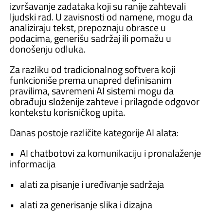
izvršavanje zadataka koji su ranije zahtevali
ljudski rad. U zavisnosti od namene, mogu da
analiziraju tekst, prepoznaju obrasce u
podacima, generišu sadržaj ili pomažu u
donošenju odluka.
Za razliku od tradicionalnog softvera koji
funkcioniše prema unapred definisanim
pravilima, savremeni AI sistemi mogu da
obrađuju složenije zahteve i prilagode odgovor
kontekstu korisničkog upita.
Danas postoje različite kategorije AI alata:
• AI chatbotovi za komunikaciju i pronalaženje
informacija
• alati za pisanje i uređivanje sadržaja
• alati za generisanje slika i dizajna