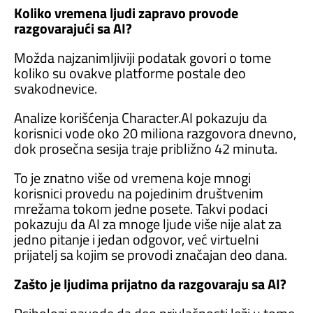
Koliko vremena ljudi zapravo provode
razgovarajući sa AI?
Možda najzanimljiviji podatak govori o tome
koliko su ovakve platforme postale deo
svakodnevice.
Analize korišćenja Character.AI pokazuju da
korisnici vode oko 20 miliona razgovora dnevno,
dok prosečna sesija traje približno 42 minuta.
To je znatno više od vremena koje mnogi
korisnici provedu na pojedinim društvenim
mrežama tokom jedne posete. Takvi podaci
pokazuju da AI za mnoge ljude više nije alat za
jedno pitanje i jedan odgovor, već virtuelni
prijatelj sa kojim se provodi značajan deo dana.
Zašto je ljudima prijatno da razgovaraju sa AI?