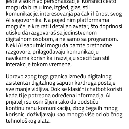
jeste visok nivo personalizacije. Korisnici često
mogu da biraju ime, izgled, glas, stil
komunikacije, interesovanja pa čak i ličnost svog
AI sagovornika. Na pojedinim platformama
moguće je kreirati i detaljan avatar, što doprinosi
utisku da razgovaraš sa jedinstvenom
digitalnom osobom, a ne samo sa programom.
Neki AI saputnici mogu da pamte prethodne
razgovore, prilagođavaju komunikaciju
navikama korisnika i razvijaju specifičan stil
interakcije tokom vremena.
Upravo zbog toga granica između digitalnog
asistenta i digitalnog saputnika/druga postaje
sve manje vidljiva. Dok se klasični chatbot koristi
kada ti je potrebna određena informacija, AI
prijatelji su osmišljeni tako da podstiču
kontinuiranu komunikaciju, zbog čega ih mnogi
korisnici doživljavaju kao mnogo više od običnog
tehnološkog alata.