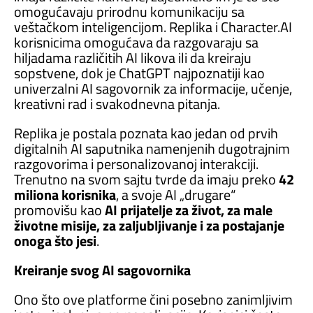
omogućavaju prirodnu komunikaciju sa
veštačkom inteligencijom. Replika i Character.AI
korisnicima omogućava da razgovaraju sa
hiljadama različitih AI likova ili da kreiraju
sopstvene, dok je ChatGPT najpoznatiji kao
univerzalni AI sagovornik za informacije, učenje,
kreativni rad i svakodnevna pitanja.
Replika je postala poznata kao jedan od prvih
digitalnih AI saputnika namenjenih dugotrajnim
razgovorima i personalizovanoj interakciji.
Trenutno na svom sajtu tvrde da imaju preko
42
miliona korisnika
, a svoje AI „drugare“
promovišu kao
AI prijatelje za život, za male
životne misije, za zaljubljivanje i za postajanje
onoga što jesi
.
Kreiranje svog AI sagovornika
Ono što ove platforme čini posebno zanimljivim