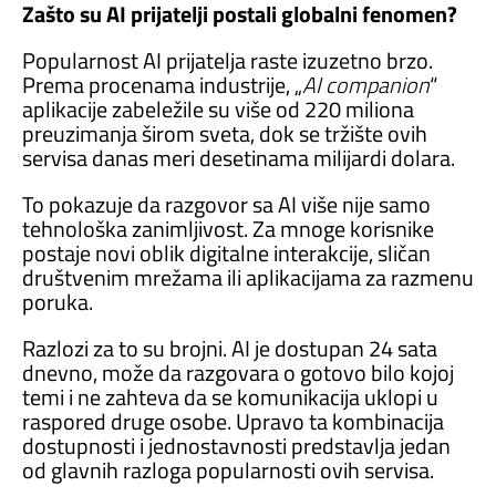
Zašto su AI prijatelji postali globalni fenomen?
Popularnost AI prijatelja raste izuzetno brzo.
Prema procenama industrije, „
AI companion
“
aplikacije zabeležile su više od 220 miliona
preuzimanja širom sveta, dok se tržište ovih
servisa danas meri desetinama milijardi dolara.
To pokazuje da razgovor sa AI više nije samo
tehnološka zanimljivost. Za mnoge korisnike
postaje novi oblik digitalne interakcije, sličan
društvenim mrežama ili aplikacijama za razmenu
poruka.
Razlozi za to su brojni. AI je dostupan 24 sata
dnevno, može da razgovara o gotovo bilo kojoj
temi i ne zahteva da se komunikacija uklopi u
raspored druge osobe. Upravo ta kombinacija
dostupnosti i jednostavnosti predstavlja jedan
od glavnih razloga popularnosti ovih servisa.