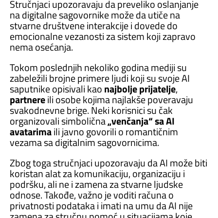
Stručnjaci upozoravaju da preveliko oslanjanje
na digitalne sagovornike može da utiče na
stvarne društvene interakcije i dovede do
emocionalne vezanosti za sistem koji zapravo
nema osećanja.
Tokom poslednjih nekoliko godina mediji su
zabeležili brojne primere ljudi koji su svoje AI
saputnike opisivali kao
najbolje prijatelje
,
partnere
ili osobe kojima najlakše poveravaju
svakodnevne brige. Neki korisnici su čak
organizovali simbolična
„venčanja“ sa AI
avatarima
ili javno govorili o romantičnim
vezama sa digitalnim sagovornicima.
Zbog toga stručnjaci upozoravaju da AI može biti
koristan alat za komunikaciju, organizaciju i
podršku, ali ne i zamena za stvarne ljudske
odnose. Takođe, važno je voditi računa o
privatnosti podataka i imati na umu da AI nije
zamena za stručnu pomoć u situacijama koje