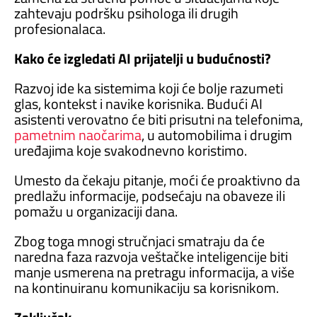
zahtevaju podršku psihologa ili drugih
profesionalaca.
Kako će izgledati AI prijatelji u budućnosti?
Razvoj ide ka sistemima koji će bolje razumeti
glas, kontekst i navike korisnika. Budući AI
asistenti verovatno će biti prisutni na telefonima,
pametnim naočarima
, u automobilima i drugim
uređajima koje svakodnevno koristimo.
Umesto da čekaju pitanje, moći će proaktivno da
predlažu informacije, podsećaju na obaveze ili
pomažu u organizaciji dana.
Zbog toga mnogi stručnjaci smatraju da će
naredna faza razvoja veštačke inteligencije biti
manje usmerena na pretragu informacija, a više
na kontinuiranu komunikaciju sa korisnikom.