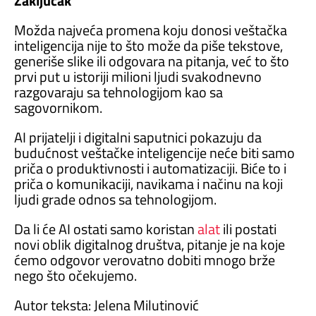
Zaključak
Možda najveća promena koju donosi veštačka
inteligencija nije to što može da piše tekstove,
generiše slike ili odgovara na pitanja, već to što
prvi put u istoriji milioni ljudi svakodnevno
razgovaraju sa tehnologijom kao sa
sagovornikom.
AI prijatelji i digitalni saputnici pokazuju da
budućnost veštačke inteligencije neće biti samo
priča o produktivnosti i automatizaciji. Biće to i
priča o komunikaciji, navikama i načinu na koji
ljudi grade odnos sa tehnologijom.
Da li će AI ostati samo koristan
alat
ili postati
novi oblik digitalnog društva, pitanje je na koje
ćemo odgovor verovatno dobiti mnogo brže
nego što očekujemo.
Autor teksta: Jelena Milutinović