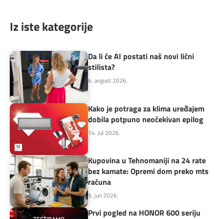
Iz iste kategorije
Da li će AI postati naš novi lični
stilista?
6. avgust 2026.
Kako je potraga za klima uređajem
dobila potpuno neočekivan epilog
14. jul 2026.
Kupovina u Tehnomaniji na 24 rate
bez kamate: Opremi dom preko mts
računa
9. jun 2026.
Prvi pogled na HONOR 600 seriju