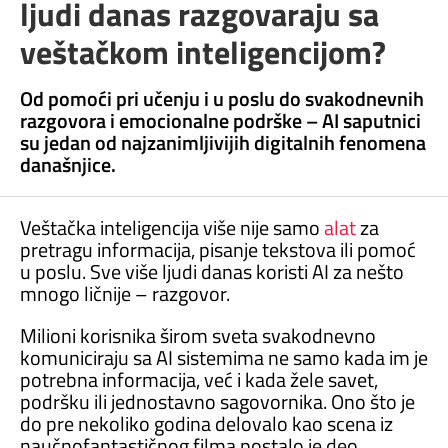
ljudi danas razgovaraju sa
veštačkom inteligencijom?
Od pomoći pri učenju i u poslu do svakodnevnih
razgovora i emocionalne podrške – AI saputnici
su jedan od najzanimljivijih digitalnih fenomena
današnjice.
Veštačka inteligencija više nije samo
alat
za
pretragu informacija, pisanje tekstova ili pomoć
u poslu. Sve više ljudi danas koristi AI za nešto
mnogo ličnije – razgovor.
Milioni korisnika širom sveta svakodnevno
komuniciraju sa AI sistemima ne samo kada im je
potrebna informacija, već i kada žele savet,
podršku ili jednostavno sagovornika. Ono što je
do pre nekoliko godina delovalo kao scena iz
naučnofantastičnog filma postalo je deo