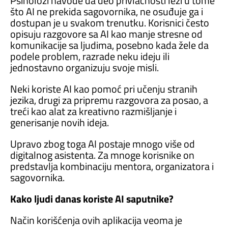
Psiholozi navode da deo privlačnosti leži u tome
što AI ne prekida sagovornika, ne osuđuje ga i
dostupan je u svakom trenutku. Korisnici često
opisuju razgovore sa AI kao manje stresne od
komunikacije sa ljudima, posebno kada žele da
podele problem, razrade neku ideju ili
jednostavno organizuju svoje misli.
Neki koriste AI kao pomoć pri učenju stranih
jezika, drugi za pripremu razgovora za posao, a
treći kao alat za kreativno razmišljanje i
generisanje novih ideja.
Upravo zbog toga AI postaje mnogo više od
digitalnog asistenta. Za mnoge korisnike on
predstavlja kombinaciju mentora, organizatora i
sagovornika.
Kako ljudi danas koriste AI saputnike?
Način korišćenja ovih aplikacija veoma je