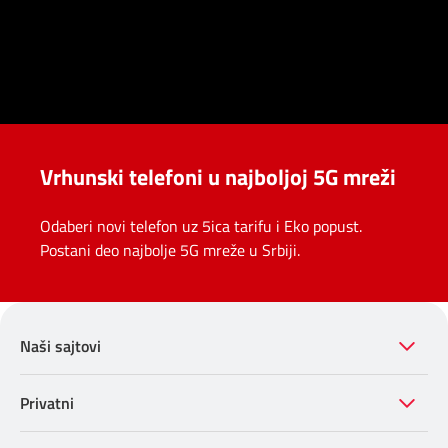
Vrhunski telefoni u najboljoj 5G mreži
Odaberi novi telefon uz 5ica tarifu i Eko popust.
Postani deo najbolje 5G mreže u Srbiji.
Naši sajtovi
Privatni