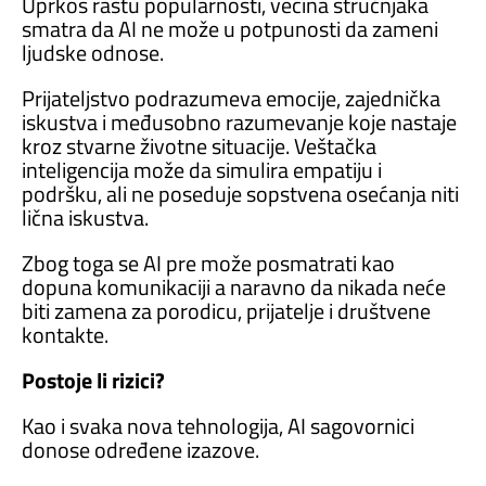
Uprkos rastu popularnosti, većina stručnjaka
smatra da AI ne može u potpunosti da zameni
ljudske odnose.
Prijateljstvo podrazumeva emocije, zajednička
iskustva i međusobno razumevanje koje nastaje
kroz stvarne životne situacije. Veštačka
inteligencija može da simulira empatiju i
podršku, ali ne poseduje sopstvena osećanja niti
lična iskustva.
Zbog toga se AI pre može posmatrati kao
dopuna komunikaciji a naravno da nikada neće
biti
zamena za porodicu, prijatelje i društvene
kontakte.
Postoje li rizici?
Kao i svaka nova tehnologija, AI sagovornici
donose određene izazove.