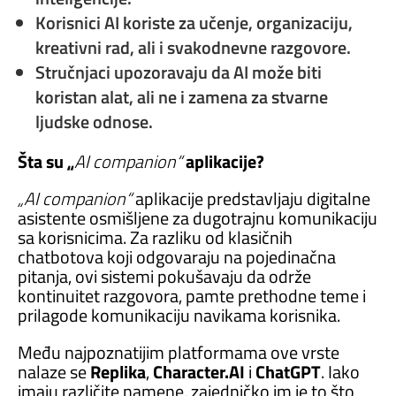
Korisnici AI koriste za učenje, organizaciju,
kreativni rad, ali i svakodnevne razgovore.
Stručnjaci upozoravaju da AI može biti
koristan alat, ali ne i zamena za stvarne
ljudske odnose.
Šta su „
AI companion“
aplikacije?
„AI companion“
aplikacije predstavljaju digitalne
asistente osmišljene za dugotrajnu komunikaciju
sa korisnicima. Za razliku od klasičnih
chatbotova koji odgovaraju na pojedinačna
pitanja, ovi sistemi pokušavaju da održe
kontinuitet razgovora, pamte prethodne teme i
prilagode komunikaciju navikama korisnika.
Među najpoznatijim platformama ove vrste
nalaze se
Replika
,
Character.AI
i
ChatGPT
. Iako
imaju različite namene, zajedničko im je to što