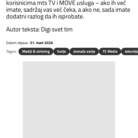
korisnicima mts TV i MOVE usluga – ako ih već
imate, sadržaj vas već čeka, a ako ne, sada imate
dodatni razlog da ih isprobate.
Autor teksta: Digi svet tim
Datum objave:
31. mart 2026
Tagovi:
Mediji & striming
Serije
domaće serije
TS Media
televizij