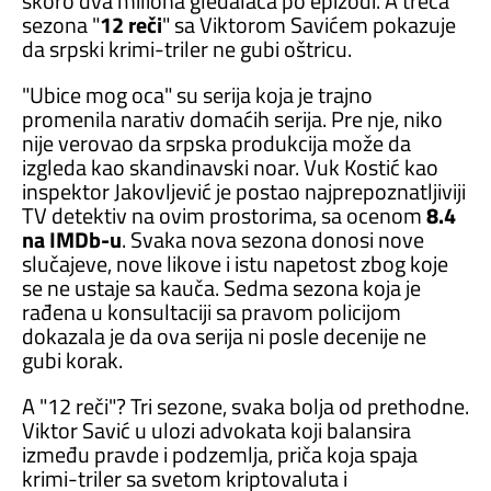
skoro dva miliona gledalaca po epizodi. A treća
sezona "
12 reči
" sa Viktorom Savićem pokazuje
da srpski krimi-triler ne gubi oštricu.
"Ubice mog oca" su serija koja je trajno
promenila narativ domaćih serija. Pre nje, niko
nije verovao da srpska produkcija može da
izgleda kao skandinavski noar. Vuk Kostić kao
inspektor Jakovljević je postao najprepoznatljiviji
TV detektiv na ovim prostorima, sa ocenom
8.4
na IMDb-u
. Svaka nova sezona donosi nove
slučajeve, nove likove i istu napetost zbog koje
se ne ustaje sa kauča. Sedma sezona koja je
rađena u konsultaciji sa pravom policijom
dokazala je da ova serija ni posle decenije ne
gubi korak.
A "12 reči"? Tri sezone, svaka bolja od prethodne.
Viktor Savić u ulozi advokata koji balansira
između pravde i podzemlja, priča koja spaja
krimi-triler sa svetom kriptovaluta i