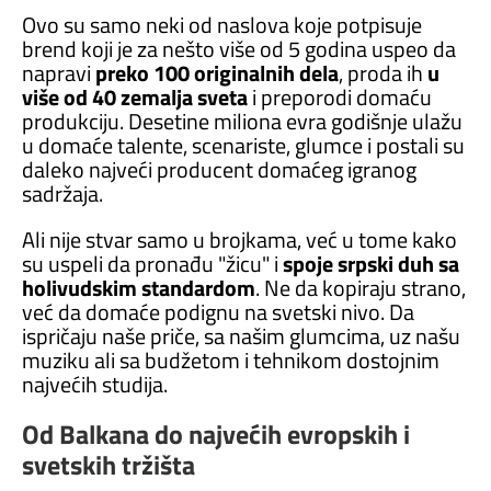
Ovo su samo neki od naslova koje potpisuje
brend koji je za nešto više od 5 godina uspeo da
napravi
preko 100 originalnih dela
, proda ih
u
više od 40 zemalja sveta
i preporodi domaću
produkciju. Desetine miliona evra godišnje ulažu
u domaće talente, scenariste, glumce i postali su
daleko najveći producent domaćeg igranog
sadržaja.
Ali nije stvar samo u brojkama, već u tome kako
su uspeli da pronađu "žicu" i
spoje srpski duh sa
holivudskim standardom
. Ne da kopiraju strano,
već da domaće podignu na svetski nivo. Da
ispričaju naše priče, sa našim glumcima, uz našu
muziku ali sa budžetom i tehnikom dostojnim
najvećih studija.
Od Balkana do najvećih evropskih i
svetskih tržišta