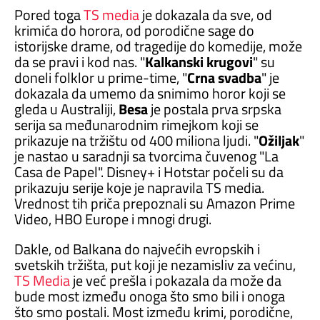
Pored toga
TS media
je dokazala da sve, od
krimića do horora, od porodične sage do
istorijske drame, od tragedije do komedije, može
da se pravi i kod nas. "
Kalkanski krugovi
" su
doneli folklor u prime-time, "
Crna svadba
" je
dokazala da umemo da snimimo horor koji se
gleda u Australiji,
Besa
je postala prva srpska
serija sa međunarodnim rimejkom koji se
prikazuje na tržištu od 400 miliona ljudi. "
Ožiljak
"
je nastao u saradnji sa tvorcima čuvenog "La
Casa de Papel". Disney+ i Hotstar počeli su da
prikazuju serije koje je napravila TS media.
Vrednost tih priča prepoznali su Amazon Prime
Video, HBO Europe i mnogi drugi.
Dakle, od Balkana do najvećih evropskih i
svetskih tržišta, put koji je nezamisliv za većinu,
TS Media
je već prešla i pokazala da može da
bude most između onoga što smo bili i onoga
što smo postali. Most između krimi, porodične,