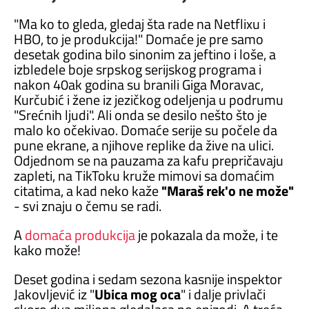
"Ma ko to gleda, gledaj šta rade na Netflixu i
HBO, to je produkcija!" Domaće je pre samo
desetak godina bilo sinonim za jeftino i loše, a
izbledele boje srpskog serijskog programa i
nakon 40ak godina su branili Giga Moravac,
Kurčubić i žene iz jezičkog odeljenja u podrumu
"Srećnih ljudi". Ali onda se desilo nešto što je
malo ko očekivao. Domaće serije su počele da
pune ekrane, a njihove replike da žive na ulici.
Odjednom se na pauzama za kafu prepričavaju
zapleti, na TikToku kruže mimovi sa domaćim
citatima, a kad neko kaže
"Maraš rek'o ne može"
- svi znaju o čemu se radi.
A
domaća produkcija
je pokazala da može, i te
kako može!
Deset godina i sedam sezona kasnije inspektor
Jakovljević iz "
Ubica mog oca
" i dalje privlači