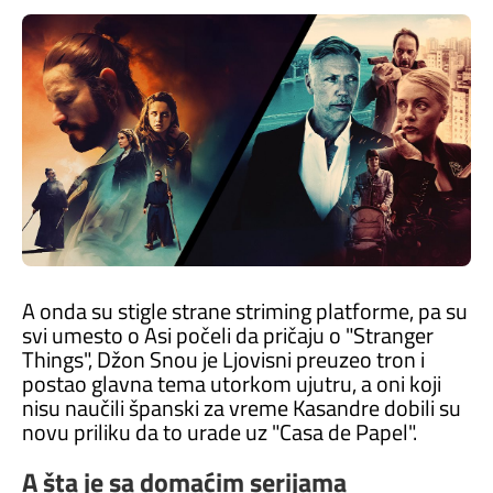
A onda su stigle strane striming platforme, pa su
svi umesto o Asi počeli da pričaju o "Stranger
Things", Džon Snou je Ljovisni preuzeo tron i
postao glavna tema utorkom ujutru, a oni koji
nisu naučili španski za vreme Kasandre dobili su
novu priliku da to urade uz "Casa de Papel".
A šta je sa domaćim serijama