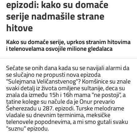
epizodi: kako su domaće
serije nadmašile strane
hitove
Kako su domaće serije, uprkos stranim hitovima
i telenovelama osvojile milione gledalaca
Sećate se onih dana kada su se navijali alarmi da
se slučajno ne propusti nova epizoda
"Sulejmana Veličanstvenog"? Komšinice su znale
svaki detalj iz života omiljene sultanije, deca su
znala da između 15h i 16h mama "ne postoji", a
tatine kolege su načule da je Onur prevario
Šeherezadu u 287. epizodi. Turske melodrame
vladale su dnevnim terminima, meksičke
telenovele popodnevima, a mi smo gutali svaku
"suznu" epizodu.