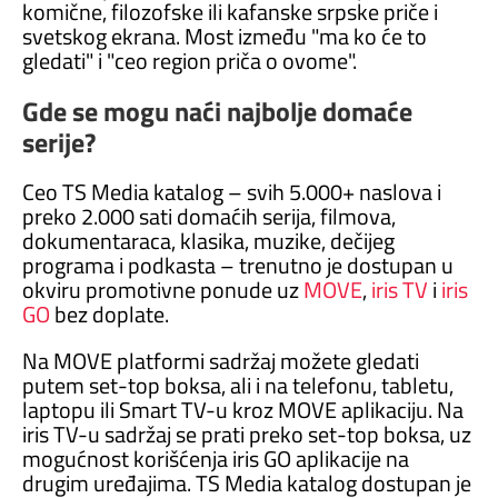
komične, filozofske ili kafanske srpske priče i
svetskog ekrana. Most između "ma ko će to
gledati" i "ceo region priča o ovome".
Gde se mogu naći najbolje domaće
serije?
Ceo TS Media katalog – svih 5.000+ naslova i
preko 2.000 sati domaćih serija, filmova,
dokumentaraca, klasika, muzike, dečijeg
programa i podkasta – trenutno je dostupan u
okviru promotivne ponude uz
MOVE
,
iris TV
i
iris
GO
bez doplate.
Na MOVE platformi sadržaj možete gledati
putem set-top boksa, ali i na telefonu, tabletu,
laptopu ili Smart TV-u kroz MOVE aplikaciju. Na
iris TV-u sadržaj se prati preko set-top boksa, uz
mogućnost korišćenja iris GO aplikacije na
drugim uređajima. TS Media katalog dostupan je