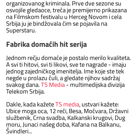
organizovanog kriminala. Prve dve sezone su
osvojile gledaoce, treća je premijerno prikazana
na Filmskom festivalu u Herceg Novom i cela
Srbija ju je bindžovala čim se pojavila na
Superstaru.
Fabrika domaćih hit serija
Jednom rečju domaće je postalo merilo kvaliteta.
A svi ti hitovi, svi ti likovi, sve te nagrade - imaju
jednog zajedničkog imenitelja. Ime koje ste tek
negde u prolazu čuli, a gledate njihov sadržaj
svakog dana.
TS Media
- multimedijska divizija
Telekom Srbija.
Dakle, kada kažete
TS media
, ustvari kažete:
Ubice moga oca, 12 reči, Besa, Močvara, Državni
službenik, Crna svadba, Kalkanski krugovi, Dug
moru, Junaci našeg doba, Kafana na Balkanu,
Švindleri...