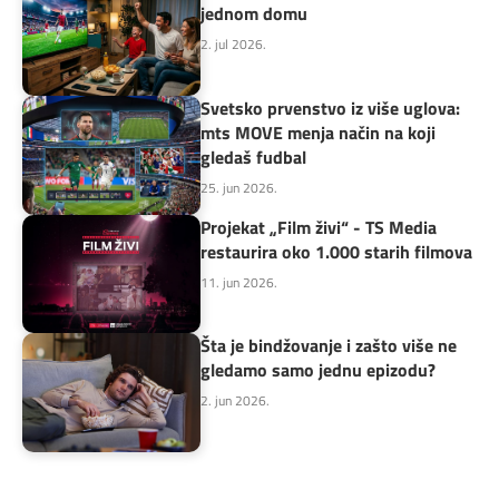
jednom domu
2. jul 2026.
Svetsko prvenstvo iz više uglova:
mts MOVE menja način na koji
gledaš fudbal
25. jun 2026.
Projekat „Film živi“ - TS Media
restaurira oko 1.000 starih filmova
11. jun 2026.
Šta je bindžovanje i zašto više ne
gledamo samo jednu epizodu?
2. jun 2026.