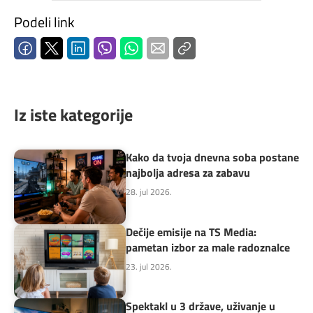
Podeli link
Iz iste kategorije
Kako da tvoja dnevna soba postane
najbolja adresa za zabavu
28. jul 2026.
Dečije emisije na TS Media:
pametan izbor za male radoznalce
23. jul 2026.
Spektakl u 3 države, uživanje u