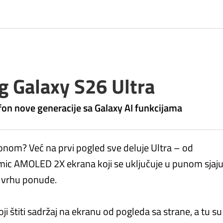
g Galaxy S26 Ultra
fon nove generacije sa Galaxy AI funkcijama
fonom? Već na prvi pogled sve deluje Ultra – od
mic AMOLED 2X ekrana koji se uključuje u punom sjaj
 vrhu ponude.
ji štiti sadržaj na ekranu od pogleda sa strane, a tu su 