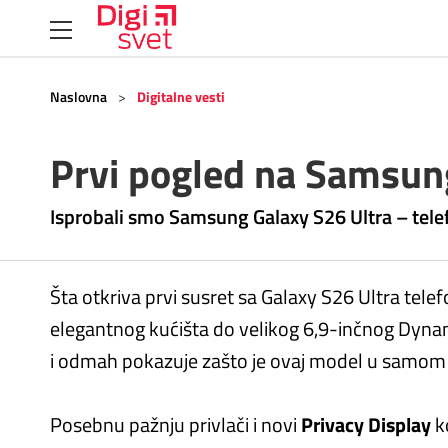
Naslovna
>
Digitalne vesti
Prvi pogled na Samsun
Isprobali smo Samsung Galaxy S26 Ultra – tele
Šta otkriva prvi susret sa Galaxy S26 Ultra tele
elegantnog kućišta do velikog 6,9-inčnog Dyna
i odmah pokazuje zašto je ovaj model u samom
Posebnu pažnju privlači i novi
Privacy Display
ko