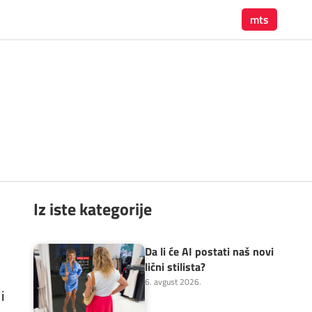
mts
Iz iste kategorije
u
Da li će AI postati naš novi
lični stilista?
6. avgust 2026.
i