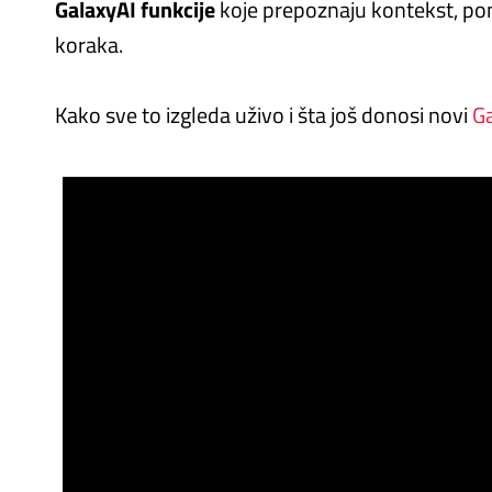
GalaxyAI funkcije
koje prepoznaju kontekst, pom
koraka.
Kako sve to izgleda uživo i šta još donosi novi
Ga