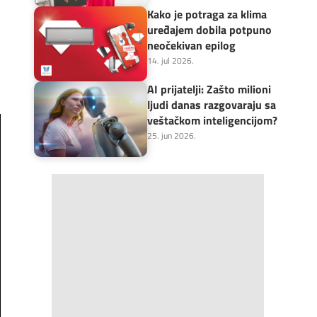
h
Kako je potraga za klima
uređajem dobila potpuno
neočekivan epilog
14. jul 2026.
AI prijatelji: Zašto milioni
ljudi danas razgovaraju sa
veštačkom inteligencijom?
25. jun 2026.