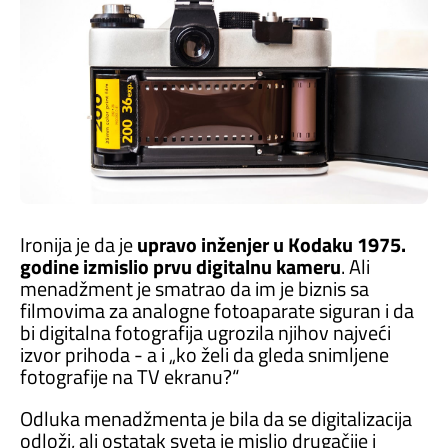
Ironija je da je
upravo inženjer u Kodaku 1975.
godine izmislio prvu digitalnu kameru
. Ali
menadžment je smatrao da im je biznis sa
filmovima za analogne fotoaparate siguran i da
bi digitalna fotografija ugrozila njihov najveći
izvor prihoda - a i „ko želi da gleda snimljene
fotografije na TV ekranu?“
Odluka menadžmenta je bila da se digitalizacija
odloži, ali ostatak sveta je mislio drugačije i