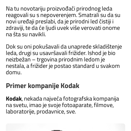
Na tu novotariju proizvođači prirodnog leda
reagovali su s nepoverenjem. Smatrali su da su
novi uređaji preslabi, da je prirodni led čistiji i
zdraviji, te da će ljudi uvek više verovati onome
na šta su navikli.
Dok su oni pokušavali da unaprede skladištenje
leda, drugi su usavršavali frižider. Ishod je bio
neizbežan – trgovina prirodnim ledom je
nestala, a frižider je postao standard u svakom
domu.
Primer kompanije Kodak
Kodak
, nekada najveća fotografska kompanija
na svetu, imao je svoje fotoaparate, filmove,
laboratorije, prodavnice, sve.