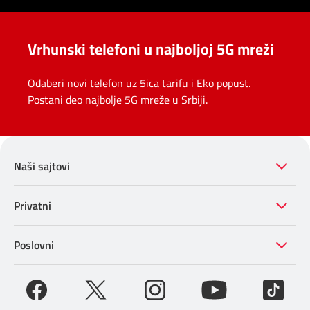
Vrhunski telefoni u najboljoj 5G mreži
Odaberi novi telefon uz 5ica tarifu i Eko popust.
Postani deo najbolje 5G mreže u Srbiji.
Naši sajtovi
Privatni
Poslovni