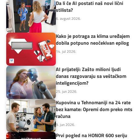
Da li će AI postati naš novi lični
stilista?
6. avgust 2026.
Kako je potraga za klima uređajem
dobila potpuno neočekivan epilog
14. jul 2026.
AI prijatelji: Zašto milioni ljudi
danas razgovaraju sa veštačkom
inteligencijom?
25. jun 2026.
Kupovina u Tehnomaniji na 24 rate
bez kamate: Opremi dom preko mts
računa
9. jun 2026.
Prvi pogled na HONOR 600 seriju