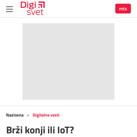
mts
Naslovna
>
Digitalne vesti
Brži konji ili IoT?