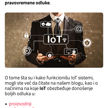
pravovremene
odluke
.
O tome šta su i kako funkcionišu IoT sistemi,
mogli ste već da čitate na našem blogu, kao i o
načinima na koje
IoT
obezbeđuje donošenje
boljih odluka u:
•
proizvodnji