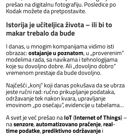
prešao na digitalnu fotografiju. Posledice po
Kodak možete da pretpostavite.
Istorija je učiteljica života – ili bi to
makar trebalo da bude
I danas, u mnogim kompanijama vidimo isti
obrazac:
ostajanje u poznatom
, u „proverenim“
modelima rada, sa navikama i tehnologijama
koje su dovoljno dobre. Ali „dovoljno dobro“
vremenom prestaje da bude dovoljno.
Najčešći „konj“ koji danas pokušava da se ubrza
jeste ručni rad: ručno prikupljanje podataka,
održavanje tek nakon kvara, upravljanje
imovinom „po osećaju“, evidencije u tabelama…
A svet je već prešao na
IoT
(
Internet
of
Things
) –
na
senzore
,
automatizovano
praćenje
,
real
-
time
podatke
,
prediktivno
održavanje
i