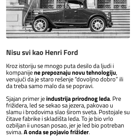
Nisu svi kao Henri Ford
Kroz istoriju se mnogo puta desilo da ljudi i
kompanije
ne prepoznaju novu tehnologiju
,
verujući da je staro rešenje “dovoljno dobro” ili
da treba samo malo da se popravi.
Sjajan primer je
industrija prirodnog leda
. Pre
frižidera, led se sekao sa jezera, pakovao u
slamu i brodovima slao širom sveta. Postojale su
čitave fabrike i skladišta leda. To je bio vrlo
ozbiljan ii unosan posao, jer je led bio potreban
svima.
A onda se pojavio frižider
.