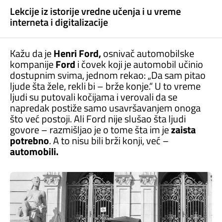
Lekcije iz istorije vredne učenja i u vreme
interneta i digitalizacije
Kažu da je
Henri Ford,
osnivač automobilske
kompanije
Ford
i čovek koji je automobil učinio
dostupnim svima, jednom rekao: „Da sam pitao
ljude šta žele, rekli bi – brže konje.“ U to vreme
ljudi su putovali kočijama i verovali da se
napredak postiže samo usavršavanjem onoga
što već postoji. Ali Ford nije slušao šta ljudi
govore – razmišljao je o tome šta im je
zaista
potrebno
. A to nisu bili brži konji, već –
automobili.