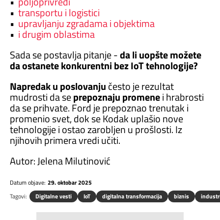
•
poljoprivredi
•
transportu i logistici
•
upravljanju zgradama i objektima
•
i drugim oblastima
Sada se postavlja pitanje -
da li uopšte možete
da ostanete konkurentni bez IoT tehnologije?
Napredak u poslovanju
često je rezultat
mudrosti da se
prepoznaju promene
i hrabrosti
da se prihvate. Ford je prepoznao trenutak i
promenio svet, dok se Kodak uplašio nove
tehnologije i ostao zarobljen u prošlosti. Iz
njihovih primera vredi učiti.
Autor: Jelena Milutinović
Datum objave:
29. oktobar 2025
Tagovi:
Digitalne vesti
IoT
digitalna transformacija
biznis
industr