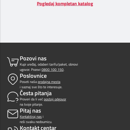
Pogledaj kompletan katalog
Prilagođeno tebi
Putuj pametnije
Pozovi nas
Kupi uređaj, odaberi tarifu/paket, obnovi
ugovor. Pozovi
0800 100 150
.
Poslovnice
Poseti naša
prodajna mesta
i saznaj sve što te interesuje.
Česta pitanja
Proveri da li već
postoji odgovor
na tvoje pitanje.
Pitaj nas
Kontaktiraj nas
i
reši svaku nedoumicu.
Kontakt centar