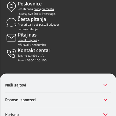
Poslovnice
Poseti naša
prodajna mesta
i saznaj sve što te interesuje.
Česta pitanja
Proveri da li već
postoji odgovor
na tvoje pitanje.
Pitaj nas
Kontaktiraj nas
i
reši svaku nedoumicu.
Kontakt centar
Tu smo za tebe 24/7.
Pozovi
0800 100 100
.
Naši sajtovi
Ponosni sponzori
Korisno