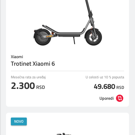
Prilagođeno tebi
Putuj pametnije
Xiaomi
Trotinet Xiaomi 6
Mesečna rata za uređaj
U celosti uz 10 % popusta
2.300
49.680
RSD
RSD
Uporedi
NOVO