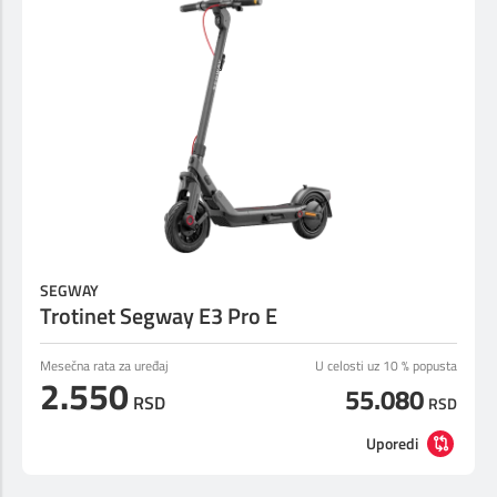
SEGWAY
Trotinet Segway E3 Pro E
Mesečna rata za uređaj
U celosti uz 10 % popusta
2.550
55.080
RSD
RSD
Uporedi