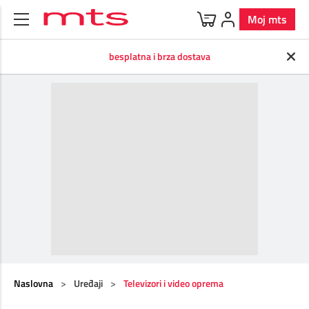
Moj mts
Uređaji
Mobilna
BOX
Internet
Televizija
Fiksna
Korisnička zona
besplatna i brza dostava
Ponuda uređaja
O Mobilnoj
O Internetu
O Televiziji
Telefonska linija
Korisnička zona
O BOX paketima
Dodatna oprema
Postpejd
Kućni internet
Usluge
Vesti
BOX 4
MOVE
Predstavljamo brendove
Pripejd
Mobilni internet
Dodatni TV paketi
Digi svet
BOX 3
Program lojalnosti
Specijalna ponuda
Usluge
Usluge
TV kanali
BOX 2
5G
Programska šema
Telefonski imenik
BOX sa m:SAT TV
Naslovna
>
Uređaji
>
Televizori i video oprema
Roming
Parkiraj račun
m:SAT tv
Samouslužni servisi