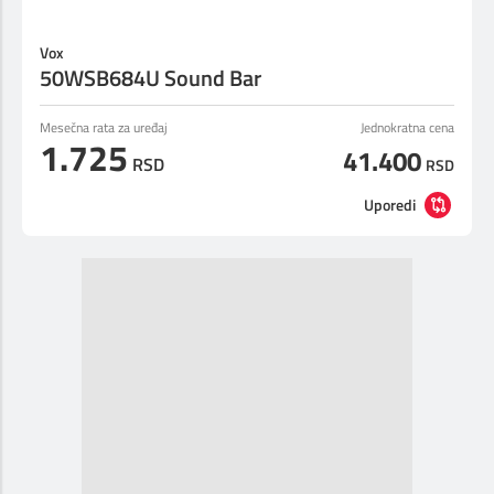
Vox
50WSB684U Sound Bar
Mesečna rata za uređaj
Jednokratna cena
1.725
41.400
RSD
RSD
Uporedi