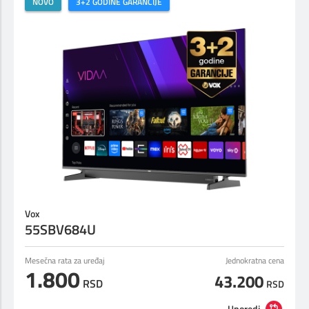
NOVO
3+2 GODINE GARANCIJE
Vox
55SBV684U
Mesečna rata za uređaj
Jednokratna cena
1.800
43.200
RSD
RSD
Uporedi