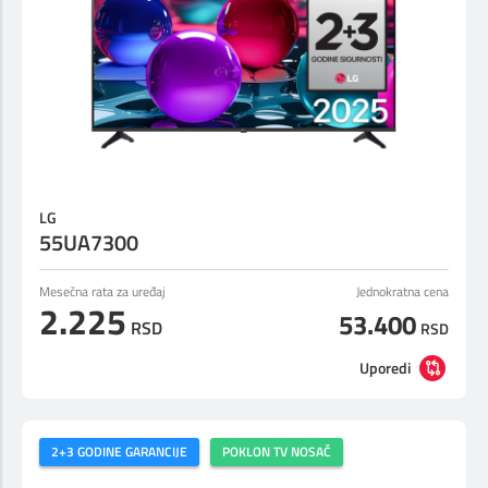
LG
55UA7300
Mesečna rata za uređaj
Jednokratna cena
2.225
53.400
RSD
RSD
Uporedi
2+3 GODINE GARANCIJE
POKLON TV NOSAČ