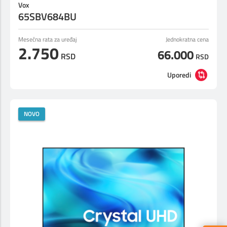
Vox
65SBV684BU
Mesečna rata za uređaj
Jednokratna cena
2.750
66.000
RSD
RSD
Uporedi
NOVO