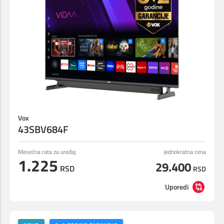
Vox
43SBV684F
Mesečna rata za uređaj
Jednokratna cena
1.225
29.400
RSD
RSD
Uporedi