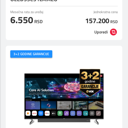
Mesečna rata za uređaj
Jednokratna cena
6.550
157.200
RSD
RSD
Uporedi
3+2 GODINE GARANCIJE