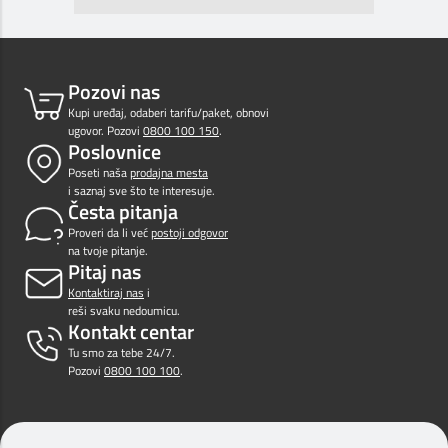
Pozovi nas
Kupi uređaj, odaberi tarifu/paket, obnovi
ugovor. Pozovi
0800 100 150
.
Poslovnice
Poseti naša
prodajna mesta
i saznaj sve što te interesuje.
Česta pitanja
Proveri da li već
postoji odgovor
na tvoje pitanje.
Pitaj nas
Kontaktiraj nas
i
reši svaku nedoumicu.
Kontakt centar
Tu smo za tebe 24/7.
Pozovi
0800 100 100
.