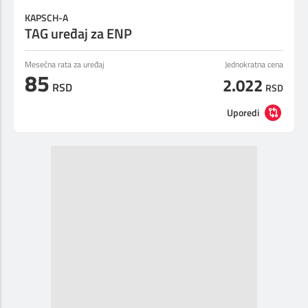
Prilagođeno tebi
KAPSCH-A
TAG uređaj za ENP
Putuj pametnije
Mesečna rata za uređaj
Jednokratna cena
85
2.022
RSD
RSD
Uporedi