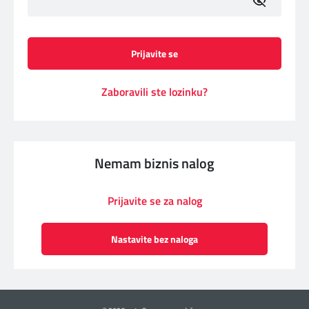
toggle p
Prijavite se
Zaboravili ste lozinku?
Nemam biznis nalog
Prijavite se za nalog
Nastavite bez naloga